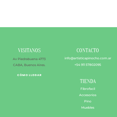
múltiples
$ 138.600
variantes.
hasta
Las
$ 229.500
opciones
se
pueden
elegir
en
VISITANOS
CONTACTO
la
página
info@artisticapinocho.com.ar
Av Piedrabuena 4773
de
+54 911 57802095
CABA, Buenos Aires.
producto
CÓMO LLEGAR
TIENDA
Fibrofacil
Accesorios
Pino
Muebles