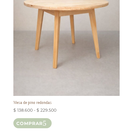
Mesa de pino redondas
Rango
$
138.600
-
$
229.500
Este
de
COMPRAR
producto
precios:
tiene
desde