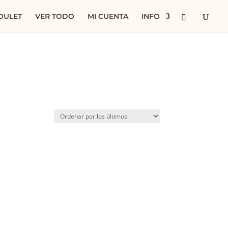
OULET
VER TODO
MI CUENTA
INFO