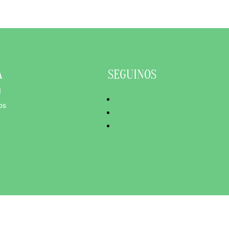
A
SEGUINOS
l
Follow
os
Follow
Follow