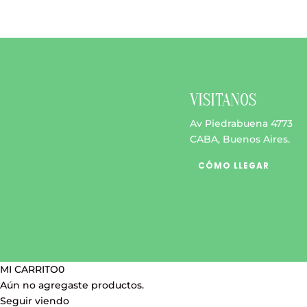
Las
$ 69.900
opciones
se
pueden
elegir
en
VISITANOS
la
página
Av Piedrabuena 4773
de
CABA, Buenos Aires.
producto
CÓMO LLEGAR
MI CARRITO
0
Aún no agregaste productos.
Seguir viendo