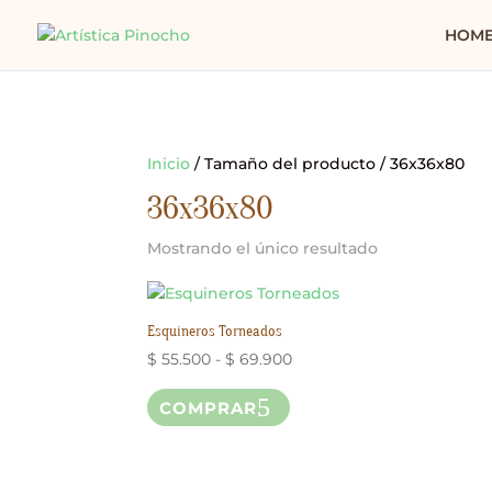
HOM
Inicio
/ Tamaño del producto / 36x36x80
36x36x80
Mostrando el único resultado
Esquineros Torneados
Rango
$
55.500
-
$
69.900
Este
de
COMPRAR
producto
precios:
tiene
desde
múltiples
$ 55.500
variantes.
hasta