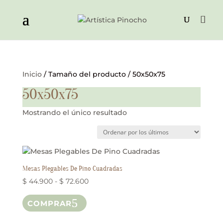
Inicio
/ Tamaño del producto / 50x50x75
50x50x75
Mostrando el único resultado
Mesas Plegables De Pino Cuadradas
Rango
$
44.900
-
$
72.600
Este
de
COMPRAR
producto
precios:
tiene
desde