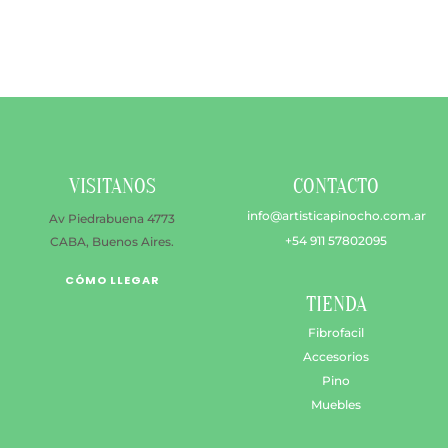
múltiples
$ 44.900
variantes.
hasta
Las
$ 72.600
opciones
se
pueden
elegir
en
VISITANOS
CONTACTO
la
página
info@artisticapinocho.com.ar
Av Piedrabuena 4773
de
+54 911 57802095
CABA, Buenos Aires.
producto
CÓMO LLEGAR
TIENDA
Fibrofacil
Accesorios
Pino
Muebles