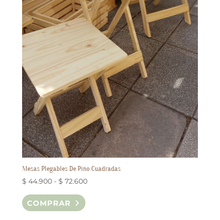
Mesas Plegables De Pino Cuadradas
Rango
$
44.900
-
$
72.600
Este
de
COMPRAR
producto
precios:
tiene
desde