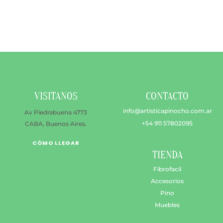
$ 8.500
múltiples
hasta
variantes.
$ 10.500
Las
opciones
se
pueden
elegir
en
VISITANOS
CONTACTO
la
página
info@artisticapinocho.com.ar
Av Piedrabuena 4773
de
+54 911 57802095
CABA, Buenos Aires.
producto
CÓMO LLEGAR
TIENDA
Fibrofacil
Accesorios
Pino
Muebles