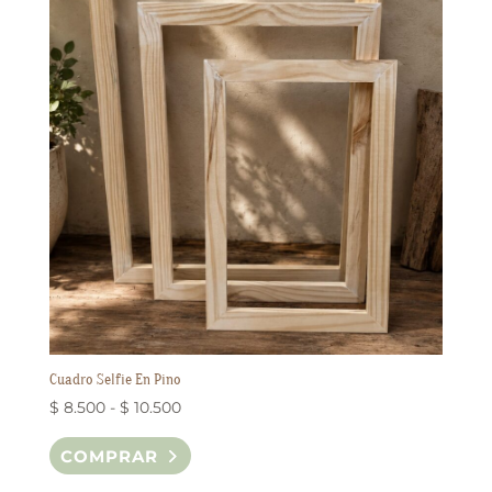
Cuadro Selfie En Pino
Rango
$
8.500
-
$
10.500
de
Este
COMPRAR
precios:
producto
desde
tiene