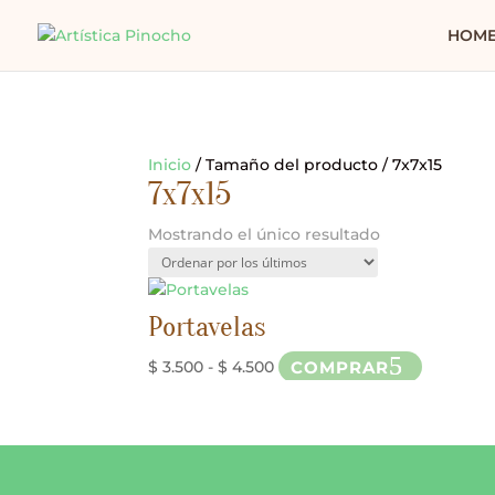
HOM
Inicio
/ Tamaño del producto / 7x7x15
7x7x15
Mostrando el único resultado
Portavelas
Rango
Este
COMPRAR
$
3.500
-
$
4.500
de
producto
precios:
tiene
desde
múltiple
$ 3.500
variantes
hasta
Las