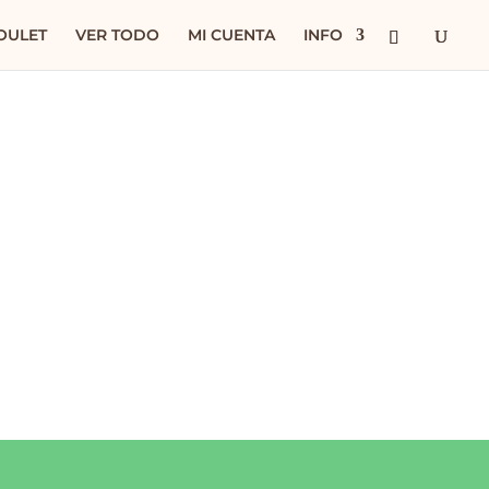
OULET
VER TODO
MI CUENTA
INFO