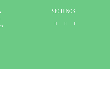
A
SEGUINOS
l
os