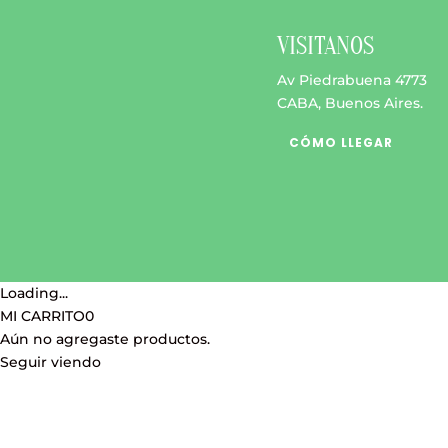
$ 4.500
opciones
se
VISITANOS
pueden
Av Piedrabuena 4773
elegir
CABA, Buenos Aires.
en
la
CÓMO LLEGAR
página
de
producto
Loading...
MI CARRITO
0
Aún no agregaste productos.
Seguir viendo