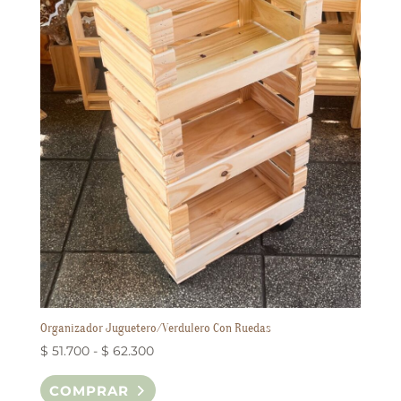
Organizador Juguetero/Verdulero Con Ruedas
Rango
$
51.700
-
$
62.300
de
Este
COMPRAR
precios:
producto