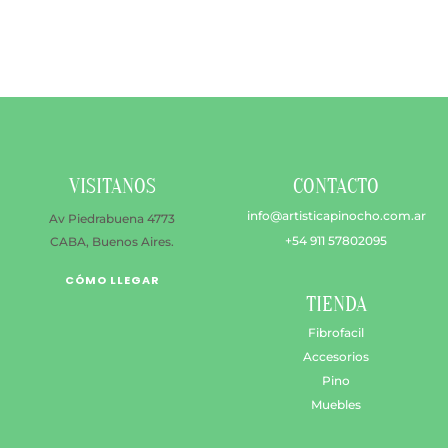
$ 2.800
múltiples
hasta
variantes.
$ 3.400
Las
opciones
se
pueden
elegir
en
VISITANOS
CONTACTO
la
página
info@artisticapinocho.com.ar
Av Piedrabuena 4773
de
+54 911 57802095
CABA, Buenos Aires.
producto
CÓMO LLEGAR
TIENDA
Fibrofacil
Accesorios
Pino
Muebles