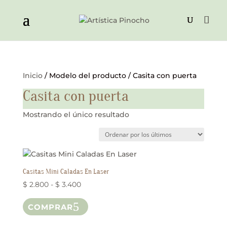
Inicio
/ Modelo del producto / Casita con puerta
Casita con puerta
Mostrando el único resultado
Casitas Mini Caladas En Laser
Rango
$
2.800
-
$
3.400
de
Este
COMPRAR
precios:
producto
desde
tiene