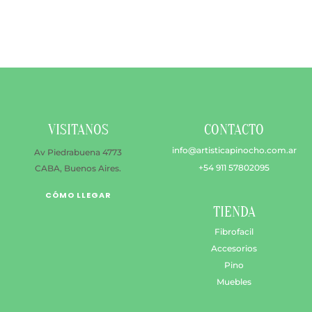
múltiples
variantes.
Las
opciones
se
pueden
elegir
en
VISITANOS
CONTACTO
la
página
info@artisticapinocho.com.ar
Av Piedrabuena 4773
de
+54 911 57802095
CABA, Buenos Aires.
producto
CÓMO LLEGAR
TIENDA
Fibrofacil
Accesorios
Pino
Muebles