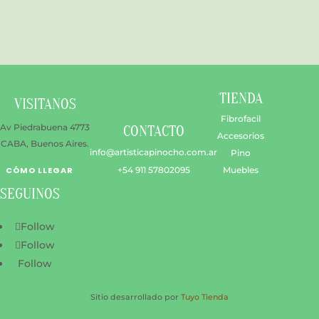
TIENDA
VISITANOS
Fibrofacil
Av Piedrabuena 4773
CONTACTO
Accesorios
CABA, Buenos Aires.
info@artisticapinocho.com.ar
Pino
CÓMO LLEGAR
+54 911 57802095
Muebles
SEGUINOS
Follow
Follow
Follow
Sitio desarrollado por
Tuyo Tienda