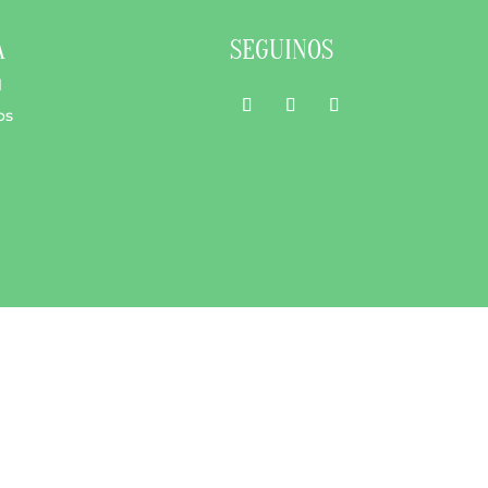
A
SEGUINOS
l
os