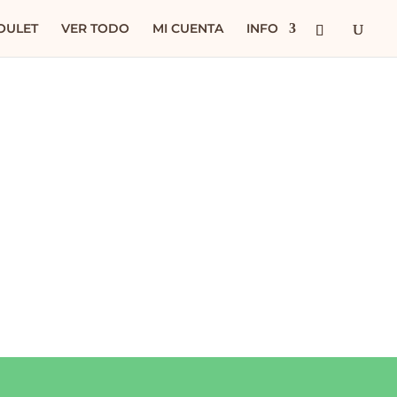
OULET
VER TODO
MI CUENTA
INFO