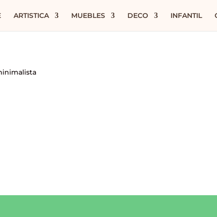
E
ARTISTICA
MUEBLES
DECO
INFANTIL
minimalista
o
s
.