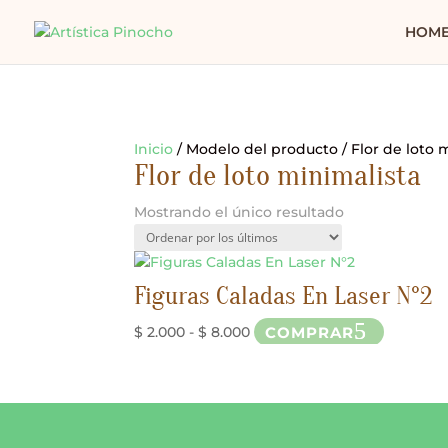
HOM
Inicio
/ Modelo del producto / Flor de loto 
Flor de loto minimalista
Mostrando el único resultado
Figuras Caladas En Laser N°2
Rango
Este
COMPRAR
$
2.000
-
$
8.000
de
product
precios:
tiene
desde
múltiple
$ 2.000
variantes
hasta
Las