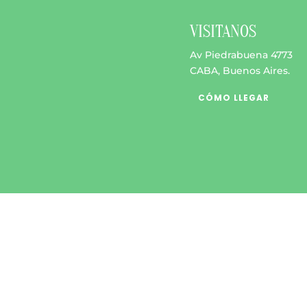
$ 8.000
opcione
se
VISITANOS
pueden
Av Piedrabuena 4773
elegir
CABA, Buenos Aires.
en
la
CÓMO LLEGAR
página
de
product