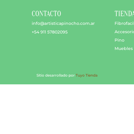
s
CONTACTO
TIEND
info@artisticapinocho.com.ar
Fibrofaci
Accesori
+54 911 57802095
Pino
Muebles
o
Sitio desarrollado por
Tuyo Tienda