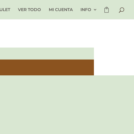
ULET
VER TODO
MI CUENTA
INFO