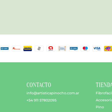
CONTACTO
TIEND
info@artisticapinocho.com.ar
Fibrofaci
Accesori
+54 911 57802095
Pino