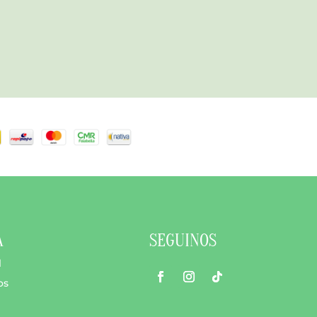
A
SEGUINOS
l
os