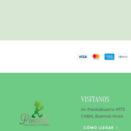
VISITANOS
Av Piedrabuena 4773
CABA, Buenos Aires.
CÓMO LLEGAR