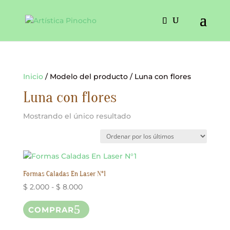
Inicio
/ Modelo del producto / Luna con flores
Luna con flores
Mostrando el único resultado
Formas Caladas En Laser N°1
Rango
$
2.000
-
$
8.000
de
Este
COMPRAR
precios:
producto
desde
tiene