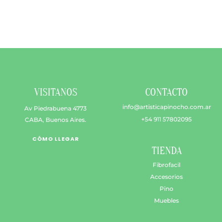
$ 2.000
múltiples
hasta
variantes.
$ 8.000
Las
opciones
se
pueden
elegir
en
VISITANOS
CONTACTO
la
página
info@artisticapinocho.com.ar
Av Piedrabuena 4773
de
+54 911 57802095
CABA, Buenos Aires.
producto
CÓMO LLEGAR
TIENDA
Fibrofacil
Accesorios
Pino
Muebles