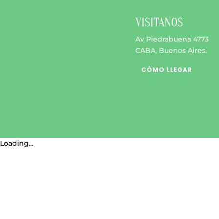
$ 2.300
opciones
se
VISITANOS
pueden
Av Piedrabuena 4773
elegir
CABA, Buenos Aires.
en
la
CÓMO LLEGAR
página
de
producto
Loading...