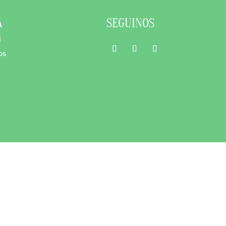
A
SEGUINOS
l
os