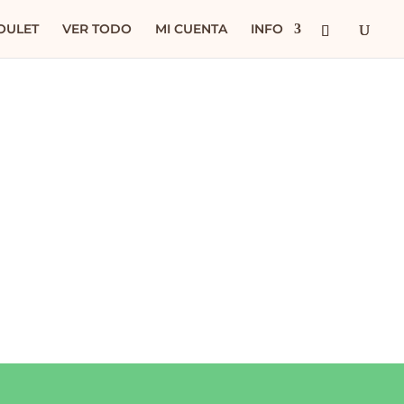
OULET
VER TODO
MI CUENTA
INFO