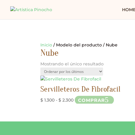
HOM
Inicio
/ Modelo del producto / Nube
Nube
Mostrando el único resultado
Servilleteros De Fibrofacil
Rango
Este
COMPRAR
$
1.300
-
$
2.300
de
producto
precios:
tiene
desde
múltiples
$ 1.300
variantes.
hasta
Las