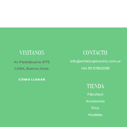
múltiples
$ 47.900
variantes.
hasta
Las
$ 89.500
opciones
se
pueden
elegir
en
VISITANOS
CONTACTO
la
página
info@artisticapinocho.com.ar
Av Piedrabuena 4773
de
+54 911 57802095
CABA, Buenos Aires.
producto
CÓMO LLEGAR
TIENDA
Fibrofacil
Accesorios
Pino
Muebles