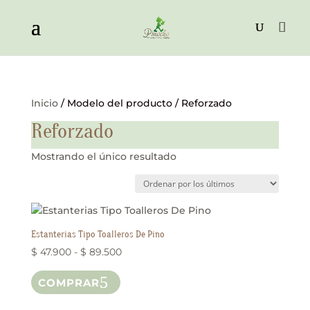
Inicio
/ Modelo del producto / Reforzado
Reforzado
Mostrando el único resultado
Estanterias Tipo Toalleros De Pino
Rango
$
47.900
-
$
89.500
Este
de
COMPRAR
producto
precios:
tiene
desde