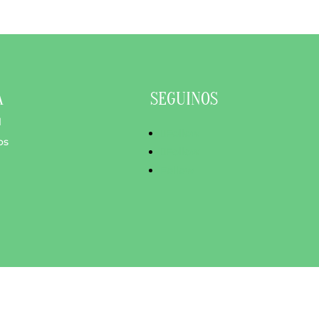
A
SEGUINOS
l
Follow
os
Follow
Follow