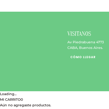
opciones
precios:
tiene
se
desde
múltipl
pueden
$ 12.400
variante
elegir
hasta
Las
en
$ 17.700
opcione
la
se
VISITANOS
página
pueden
Av Piedrabuena 4773
de
elegir
CABA, Buenos Aires.
producto
en
la
CÓMO LLEGAR
página
de
produc
Loading...
MI CARRITO
0
Aún no agregaste productos.