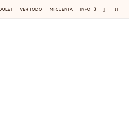
OULET
VER TODO
MI CUENTA
INFO