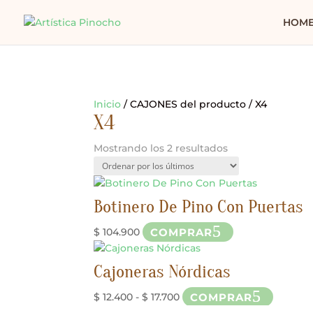
HOM
Inicio
/ CAJONES del producto / X4
X4
Ordenado
Mostrando los 2 resultados
por
los
últimos
Botinero De Pino Con Puertas
Este
COMPRAR
$
104.900
producto
tiene
Cajoneras Nórdicas
múltiples
variantes.
Rango
Este
COMPRAR
$
12.400
-
$
17.700
Las
de
produc