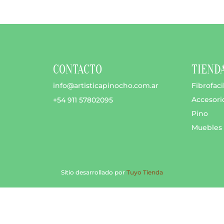
es
s.
s
CONTACTO
TIEND
info@artisticapinocho.com.ar
Fibrofaci
Accesori
+54 911 57802095
Pino
Muebles
to
Sitio desarrollado por
Tuyo Tienda