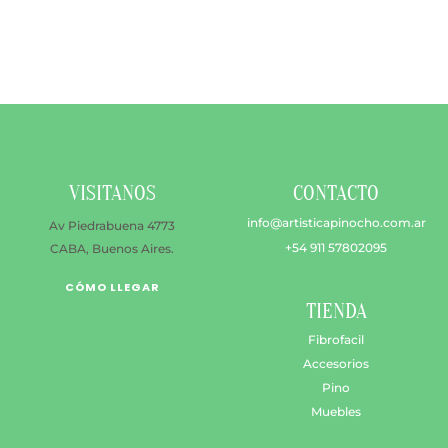
$ 3.900
múltiples
hasta
variantes.
$ 10.400
Las
opciones
se
pueden
elegir
en
VISITANOS
CONTACTO
la
página
info@artisticapinocho.com.ar
Av Piedrabuena 4773
de
+54 911 57802095
CABA, Buenos Aires.
producto
CÓMO LLEGAR
TIENDA
Fibrofacil
Accesorios
Pino
Muebles