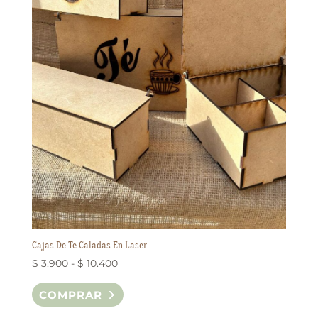
Cajas De Te Caladas En Laser
Rango
$
3.900
-
$
10.400
de
Este
COMPRAR
precios:
producto
desde
tiene