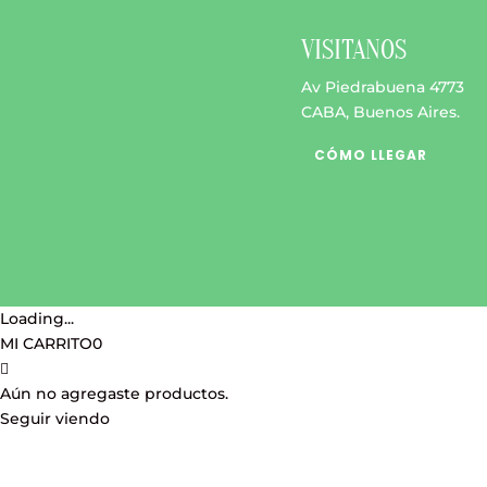
$ 4.100
opciones
se
VISITANOS
pueden
Av Piedrabuena 4773
elegir
CABA, Buenos Aires.
en
la
CÓMO LLEGAR
página
de
producto
Loading...
MI CARRITO
0
Aún no agregaste productos.
Seguir viendo