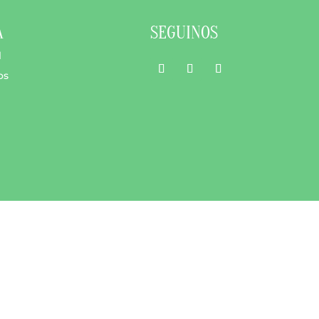
A
SEGUINOS
l
os