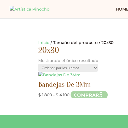
HOM
Inicio
/ Tamaño del producto / 20x30
20x30
Mostrando el único resultado
Bandejas De 3Mm
Rango
Este
COMPRAR
$
1.800
-
$
4.100
de
producto
precios:
tiene
desde
múltiples
$ 1.800
variantes.
hasta
Las