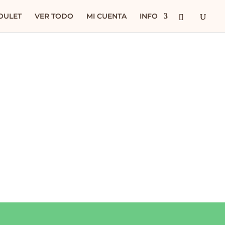
OULET
VER TODO
MI CUENTA
INFO