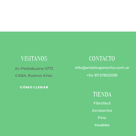
$ 26.500
múltiples
hasta
variantes.
$ 51.200
Las
opciones
se
pueden
elegir
en
VISITANOS
CONTACTO
la
página
info@artisticapinocho.com.ar
Av Piedrabuena 4773
de
+54 911 57802095
CABA, Buenos Aires.
producto
CÓMO LLEGAR
TIENDA
Fibrofacil
Accesorios
Pino
Muebles