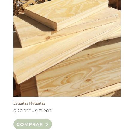
Estantes Flotantes
Rango
$
26.500
-
$
51.200
de
Este
COMPRAR
precios:
producto
desde
tiene