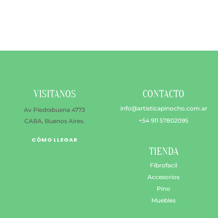
$ 19.500
múltiples
hasta
variantes.
$ 23.500
Las
opciones
se
pueden
elegir
en
VISITANOS
CONTACTO
la
página
info@artisticapinocho.com.ar
Av Piedrabuena 4773
de
+54 911 57802095
CABA, Buenos Aires.
producto
CÓMO LLEGAR
TIENDA
Fibrofacil
Accesorios
Pino
Muebles