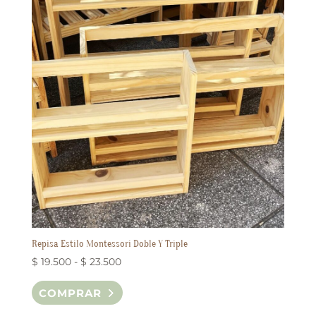
Repisa Estilo Montessori Doble Y Triple
Rango
$
19.500
-
$
23.500
de
Este
COMPRAR
precios:
producto
desde
tiene