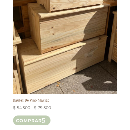
Baules De Pino Macizo
Rango
$
54.500
-
$
79.500
Este
de
COMPRAR
producto
precios:
tiene
desde