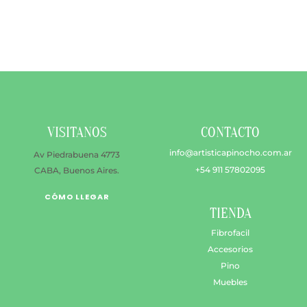
múltiples
$ 54.500
variantes.
hasta
Las
$ 79.500
opciones
se
pueden
elegir
en
VISITANOS
CONTACTO
la
página
info@artisticapinocho.com.ar
Av Piedrabuena 4773
de
+54 911 57802095
CABA, Buenos Aires.
producto
CÓMO LLEGAR
TIENDA
Fibrofacil
Accesorios
Pino
Muebles