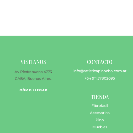
desde
tiene
$ 51.700
múltiples
hasta
variantes.
$ 62.300
Las
opciones
se
pueden
elegir
en
VISITANOS
CONTACTO
la
página
info@artisticapinocho.com.ar
Av Piedrabuena 4773
de
+54 911 57802095
CABA, Buenos Aires.
producto
CÓMO LLEGAR
TIENDA
Fibrofacil
Accesorios
Pino
Muebles