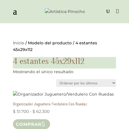
Inicio
/ Modelo del producto / 4 estantes
45x29x112
4 estantes 45x29x112
Mostrando el único resultado
Organizador Juguetero/Verdulero Con Ruedas
Rango
$
51.700
-
$
62.300
de
Este
COMPRAR
precios:
producto