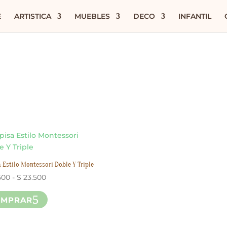
E
ARTISTICA
MUEBLES
DECO
INFANTIL
 Estilo Montessori Doble Y Triple
Rango
500
-
$
23.500
de
Este
OMPRAR
precios:
producto
desde
tiene
$ 19.500
múltiples