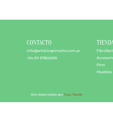
hasta
variantes.
$ 23.500
Las
opciones
se
pueden
elegir
en
CONTACTO
TIEND
la
página
info@artisticapinocho.com.ar
Fibrofaci
de
Accesori
+54 911 57802095
producto
Pino
Muebles
Sitio desarrollado por
Tuyo Tienda