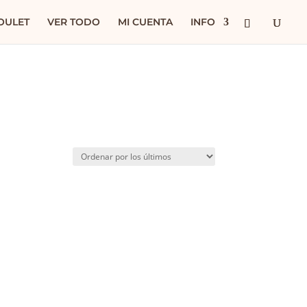
OULET
VER TODO
MI CUENTA
INFO