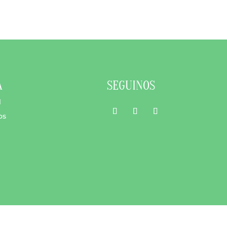
A
SEGUINOS
l
os