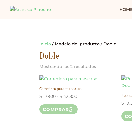
HOM
Inicio
/ Modelo del producto / Doble
Doble
Ordenado
Mostrando los 2 resultados
por
los
últimos
Comedero para mascotas
Repisa
Rango
$
17.900
-
$
42.800
de
Este
$
19.
COMPRAR
precios:
producto
C
desde
tiene
$ 17.900
múltiples
hasta
variantes.