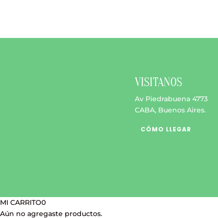
$ 42.800
Las
opciones
se
pueden
elegir
en
la
VISITANOS
página
de
Av Piedrabuena 4773
producto
CABA, Buenos Aires.
CÓMO LLEGAR
MI CARRITO
0
Aún no agregaste productos.