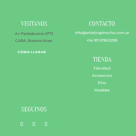
elegir
en
la
VISITANOS
CONTACTO
págin
de
info@artisticapinocho.com.ar
Av Piedrabuena 4773
produ
+54 911 57802095
CABA, Buenos Aires.
CÓMO LLEGAR
TIENDA
Fibrofacil
Accesorios
Pino
Muebles
SEGUINOS