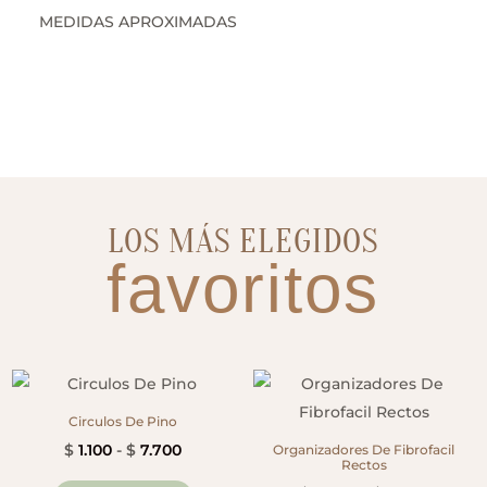
MEDIDAS APROXIMADAS
LOS MÁS ELEGIDOS
favoritos
Circulos De Pino
Rango
$
1.100
-
$
7.700
Organizadores De Fibrofacil
Rectos
de
Este