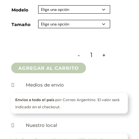
de
Modelo
precios:
desde
Tamaño
$ 1.300
hasta
-
+
$ 2.300
Servilleteros De Fibro
AGREGAR AL CARRITO
Medios de envío

Envíos a todo el país
por Correo Argentino. El valor será
indicado en el checkout.
Nuestro local
