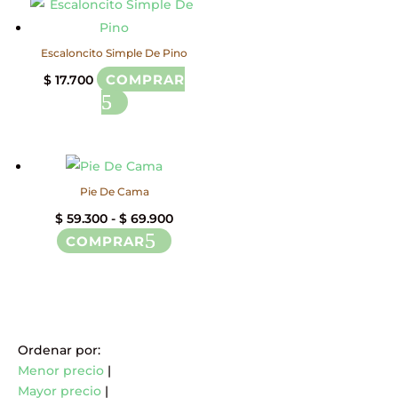
en
la
Escaloncito Simple De Pino
página
de
COMPRAR
$
17.700
producto
Pie De Cama
Rango
$
59.300
-
$
69.900
COMPRAR
Este
de
producto
precios:
tiene
desde
múltiples
$ 59.300
variantes.
hasta
Ordenar por:
Las
$ 69.900
Menor precio
|
opciones
Mayor precio
|