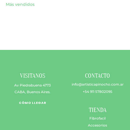
se
Más vendidos
pueden
elegir
en
la
página
de
producto
VISITANOS
CONTACTO
info@artisticapinocho.com.ar
Av Piedrabuena 4773
+54 911 57802095
CABA, Buenos Aires.
CÓMO LLEGAR
TIENDA
Fibrofacil
Accesorios