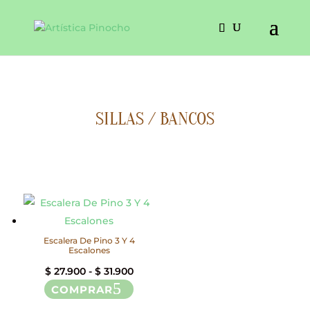
SILLAS / BANCOS
Escalera De Pino 3 Y 4
Escalones
Rango
$
27.900
-
$
31.900
COMPRAR
de
Este
precios:
producto