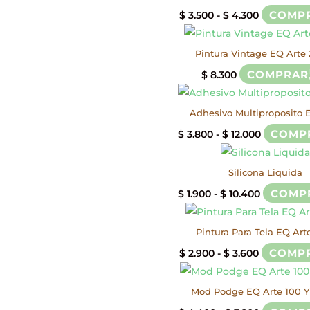
Rango
COMP
$
3.500
-
$
4.300
de
precios:
Pintura Vintage EQ Arte
desde
COMPRAR
$
8.300
$ 3.500
hasta
Adhesivo Multiproposito 
$ 4.300
Rango
COMP
$
3.800
-
$
12.000
de
precios:
Silicona Liquida
desde
Rango
COMP
$
1.900
-
$
10.400
$ 3.800
de
hasta
precios:
Pintura Para Tela EQ Art
$ 12.000
desde
Rango
COMP
$
2.900
-
$
3.600
$ 1.900
de
hasta
precios:
Mod Podge EQ Arte 100 Y
$ 10.400
desde