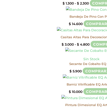
desde
Rango
COMP
$
1.300
-
$
2.300
$ 4.300
de
hasta
precios:
Bandeja De Pino Con P
$ 4.600
desde
COMPRA
$
14.600
$ 1.300
hasta
Casitas Altas Para Decoracio
$ 2.300
Rango
COMP
$
3.000
-
$
4.800
de
precios:
Sin Stock
desde
Secante De Cobalto EQ
$ 3.000
COMPRAR
$
5.900
hasta
$ 4.800
Barniz Vitrificable EQ Ar
COMPRA
$
10.000
Pintura Dimesional EQ Ar