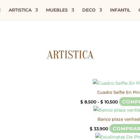
E
ARTISTICA
MUEBLES
DECO
INFANTIL
ARTISTICA
Cuadro Selfie En Pi
Rango
COMP
$
8.500
-
$
10.500
de
precios:
Banco plaza varilla
desde
COMPRA
$
33.900
$ 8.500