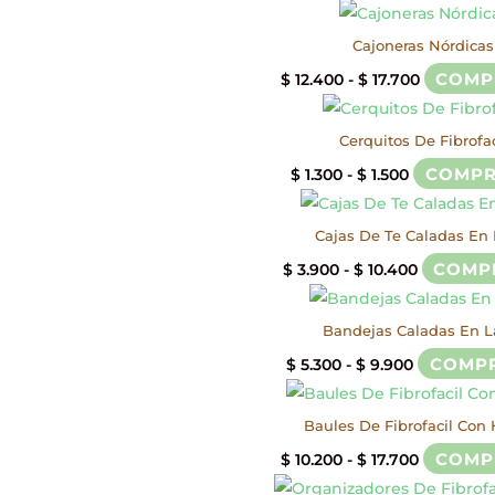
de
precios:
Cajoneras Nórdicas
desde
Rango
COMP
$
12.400
-
$
17.700
$ 7.600
de
hasta
precios:
Cerquitos De Fibrofac
$ 12.500
desde
Rango
COMP
$
1.300
-
$
1.500
$ 12.400
de
hasta
precios:
Cajas De Te Caladas En 
$ 17.700
desde
Rango
COMP
$
3.900
-
$
10.400
$ 1.300
de
hasta
precios:
Bandejas Caladas En L
$ 1.500
desde
Rango
COMP
$
5.300
-
$
9.900
$ 3.900
de
hasta
precios:
Baules De Fibrofacil Con 
$ 10.400
desde
Rango
COMP
$
10.200
-
$
17.700
$ 5.300
de