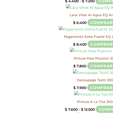
Rango
COMP
$
4.400
-
$
7.200
$ 2.900
de
hasta
precios:
Laca Vitral Al Agua EQ Ar
$ 3.600
desde
COMPRAR
$
6.400
$ 4.400
hasta
Pegamento Extra Fuerte EQ 
$ 7.200
COMPRAR
$
8.400
Pintura Para Pizarron 2
COMPRAR
$
7.800
Decoupage Textil 20
COMPRAR
$
7.900
Pintura A La Tiza 200
Rango
COMP
$
7.600
-
$
12.500