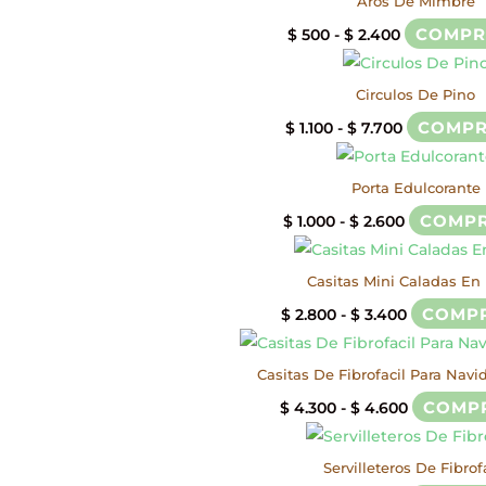
Aros De Mimbre
$ 8.000
desde
Rango
COMPR
$
500
-
$
2.400
$ 3.500
de
hasta
precios:
Circulos De Pino
$ 4.500
desde
Rango
COMP
$
1.100
-
$
7.700
$ 500
de
hasta
precios:
Porta Edulcorante
$ 2.400
desde
Rango
COMP
$
1.000
-
$
2.600
$ 1.100
de
hasta
precios:
Casitas Mini Caladas En
$ 7.700
desde
Rango
COMP
$
2.800
-
$
3.400
$ 1.000
de
hasta
precios:
Casitas De Fibrofacil Para Navi
$ 2.600
desde
Rango
COMP
$
4.300
-
$
4.600
$ 2.800
de
hasta
precios:
Servilleteros De Fibrof
$ 3.400