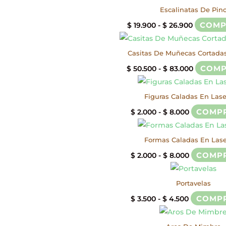
hasta
Escalinatas De Pin
$ 10.500
Rango
COMP
$
19.900
-
$
26.900
de
precios:
Casitas De Muñecas Cortada
desde
Rango
COMP
$
50.500
-
$
83.000
$ 19.900
de
hasta
precios:
Figuras Caladas En Lase
$ 26.900
desde
Rango
COMP
$
2.000
-
$
8.000
$ 50.500
de
hasta
precios:
Formas Caladas En Lase
$ 83.000
desde
Rango
COMP
$
2.000
-
$
8.000
$ 2.000
de
hasta
precios:
Portavelas
$ 8.000
desde
Rango
COMP
$
3.500
-
$
4.500
$ 2.000
de
hasta
precios: