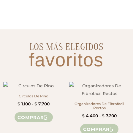
LOS MÁS ELEGIDOS
favoritos
Circulos De Pino
Rango
$
1.100
-
$
7.700
Organizadores De Fibrofacil
Rectos
de
Este
Rango
$
4.400
-
$
7.200
COMPRAR
precios:
producto
de
Este
desde
tiene
COMPRAR
precios
produ