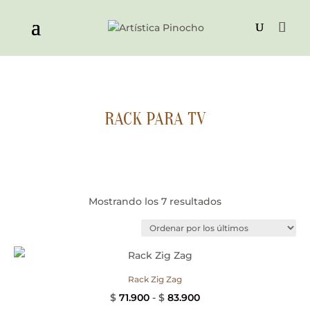
RACK PARA TV
Ordenado
Mostrando los 7 resultados
por
los
últimos
Rack Zig Zag
Rango
$
71.900
-
$
83.900