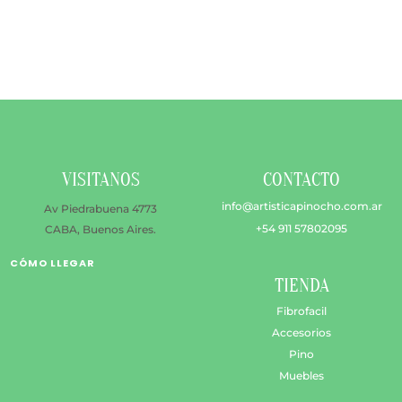
VISITANOS
CONTACTO
info@artisticapinocho.com.ar
Av Piedrabuena 4773
+54 911 57802095
CABA, Buenos Aires.
CÓMO LLEGAR
TIENDA
Fibrofacil
Accesorios
Pino
Muebles