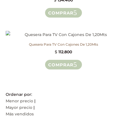
$
134.400
producto
se
COMPRAR
pueden
elegir
en
la
página
Quesera Para TV Con Cajones De 1,20Mts
de
$
112.800
producto
COMPRAR
Ordenar por:
Menor precio
|
Mayor precio
|
Más vendidos