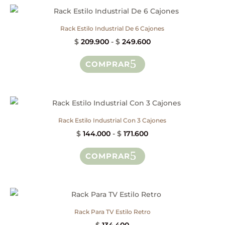
múltiples
$ 74.500
variantes.
hasta
Las
$ 86.500
Rack Estilo Industrial De 6 Cajones
opciones
Rango
$
209.900
-
$
249.600
se
Este
de
COMPRAR
pueden
producto
precios:
elegir
tiene
desde
en
múltiples
$ 209.900
la
variantes.
hasta
página
Las
$ 249.600
Rack Estilo Industrial Con 3 Cajones
de
opciones
Rango
$
144.000
-
$
171.600
producto
se
Este
de
COMPRAR
pueden
producto
precios:
elegir
tiene
desde
en
múltiples
$ 144.000
la
variantes.
hasta
página
Las
$ 171.600
Rack Para TV Estilo Retro
de
opciones