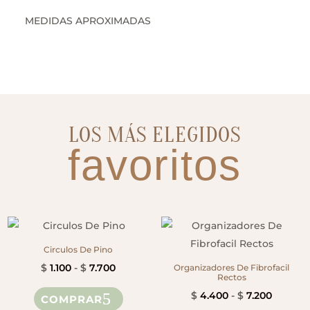
MEDIDAS APROXIMADAS
LOS MÁS ELEGIDOS
favoritos
Circulos De Pino
Rango
$
1.100
-
$
7.700
Organizadores De Fibrofacil
Rectos
de
Este
Rango
$
4.400
-
$
7.200
COMPRAR
precios:
producto