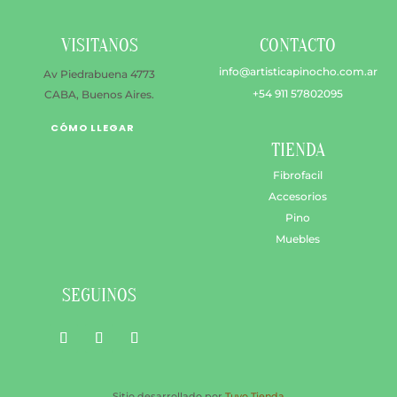
en
la
VISITANOS
CONTACTO
págin
de
info@artisticapinocho.com.ar
Av Piedrabuena 4773
produ
+54 911 57802095
CABA, Buenos Aires.
CÓMO LLEGAR
TIENDA
Fibrofacil
Accesorios
Pino
Muebles
SEGUINOS
Sitio desarrollado por
Tuyo Tienda