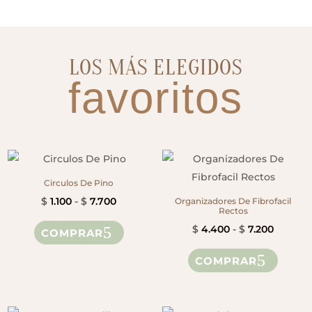
LOS MÁS ELEGIDOS
favoritos
Circulos De Pino
Rango
$
1.100
-
$
7.700
Organizadores De Fibrofacil
Rectos
de
Este
Rango
$
4.400
-
$
7.200
COMPRAR
precios:
producto
de
Este
desde
tiene
COMPRAR
precios
produ
$ 1.100
múltiples
desde
tiene
hasta
variantes.
$ 4.400
múltip
$ 7.700
Las