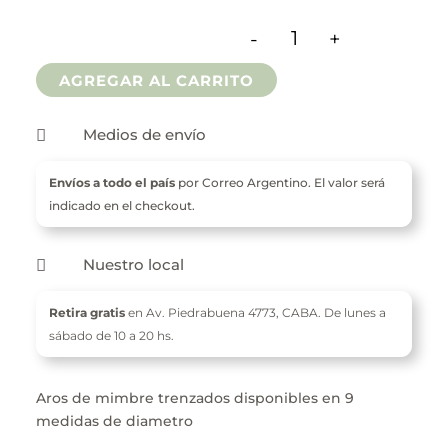
$ 500
-
+
hasta
Aros De Mimbre cant
AGREGAR AL CARRITO
$ 2.400
Medios de envío

Envíos a todo el país
por Correo Argentino. El valor será
indicado en el checkout.
Nuestro local

Retira gratis
en Av. Piedrabuena 4773,
CABA. De l
unes a
sábado de 10 a 20 hs.
Aros de mimbre trenzados disponibles en 9
medidas de diametro