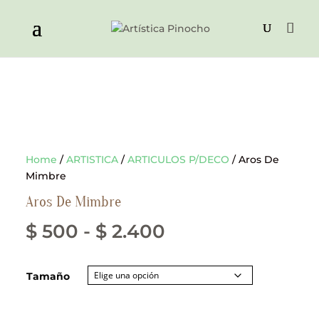
Home
/
ARTISTICA
/
ARTICULOS P/DECO
/ Aros De
Mimbre
Aros De Mimbre
Rango
$
500
-
$
2.400
de
Tamaño
precios:
desde