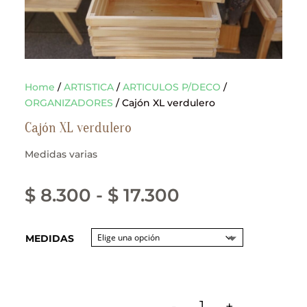
Home
/
ARTISTICA
/
ARTICULOS P/DECO
/
ORGANIZADORES
/ Cajón XL verdulero
Cajón XL verdulero
Medidas varias
Rango
$
8.300
-
$
17.300
de
MEDIDAS
precios:
desde
$ 8.300
-
+