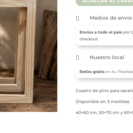
AGREGAR AL CARR

Medios de envío
Envíos a todo el país
por C
checkout.

Nuestro local
Retira gratis
en Av. Piedra
Cuadro de pino para sacar
Disponible en 3 medidas
40×60 cm, 50×70 cm y 60