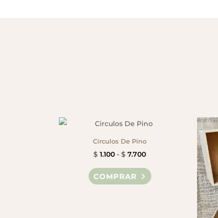
Circulos De Pino
Rango
$
1.100
-
$
7.700
de
Este
COMPRAR
precios:
producto
desde
tiene
$ 1.100
múltiples
hasta
variantes.