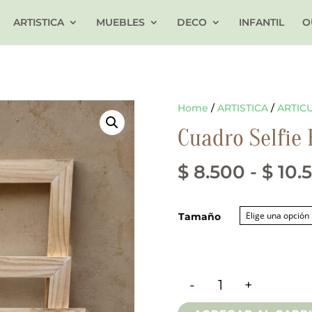
ARTISTICA
MUEBLES
DECO
INFANTIL
O
Home
/
ARTISTICA
/
ARTIC
Cuadro Selfie 
$
8.500
-
$
10.
Tamaño
-
+
Cuadro Selfie En 