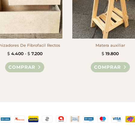
izadores De Fibrofacil Rectos
Matera auxiliar
Rango
$
4.400
-
$
7.200
$
19.800
de
Este
COMPRAR
COMPRAR
precios:
producto
desde
tiene
$ 4.400
múltiples
hasta
variantes.
$ 7.200
Las
opciones
se
pueden
elegir