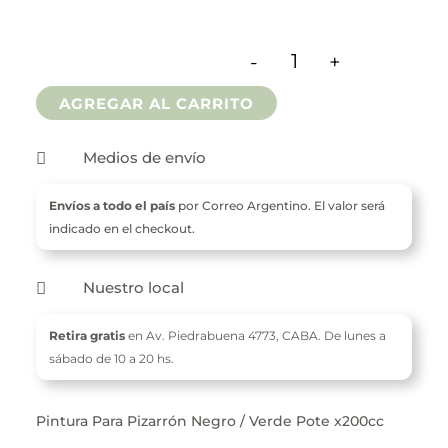
-
+
Pintura Para Pizarron
AGREGAR AL CARRITO
Medios de envío

Envíos a todo el país
por Correo Argentino. El valor será
indicado en el checkout.
Nuestro local

Retira gratis
en Av. Piedrabuena 4773,
CABA. De l
unes a
sábado de 10 a 20 hs.
Pintura Para Pizarrón Negro / Verde Pote x200cc