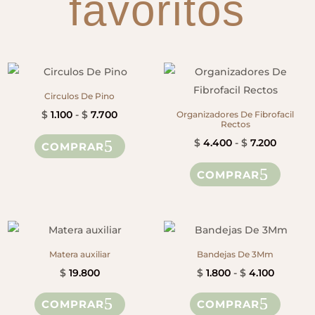
favoritos
Circulos De Pino
Rango
$
1.100
-
$
7.700
Organizadores De Fibrofacil
Rectos
de
Este
Rango
$
4.400
-
$
7.200
COMPRAR
precios:
producto
de
Este
desde
tiene
COMPRAR
precios
produ
$ 1.100
múltiples
desde
tiene
hasta
variantes.
$ 4.400
múltip
$ 7.700
Las
hasta
variant
opciones
$ 7.200
Las
Matera auxiliar
Bandejas De 3Mm
se
opcion
Rango
$
19.800
$
1.800
-
$
4.100
pueden
se
de
Este
elegir
COMPRAR
COMPRAR
puede
precios:
produ