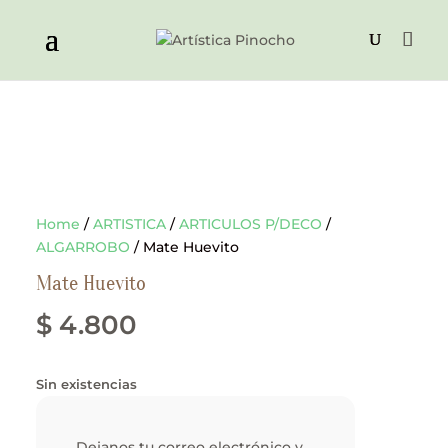
Home
/
ARTISTICA
/
ARTICULOS P/DECO
/
ALGARROBO
/ Mate Huevito
Mate Huevito
$
4.800
Sin existencias
Dejanos tu correo electrónico y