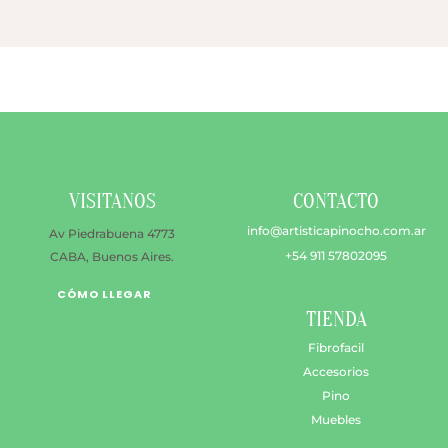
de
págin
$ 4.100
Las
producto
de
opcion
produ
se
puede
elegir
en
la
VISITANOS
CONTACTO
págin
de
info@artisticapinocho.com.ar
Av Piedrabuena 4773
produ
+54 911 57802095
CABA, Buenos Aires.
CÓMO LLEGAR
TIENDA
Fibrofacil
Accesorios
Pino
Muebles