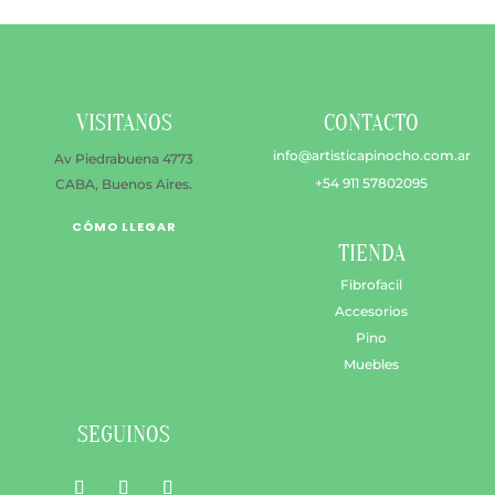
Las
opciones
se
pueden
elegir
VISITANOS
CONTACTO
en
info@artisticapinocho.com.ar
Av Piedrabuena 4773
la
+54 911 57802095
CABA, Buenos Aires.
página
de
CÓMO LLEGAR
producto
TIENDA
Fibrofacil
Accesorios
Pino
Muebles
SEGUINOS