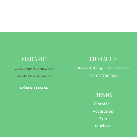
múltiples
variantes.
Las
opciones
se
pueden
elegir
en
VISITANOS
CONTACTO
la
página
info@artisticapinocho.com.ar
Av Piedrabuena 4773
de
+54 911 57802095
CABA, Buenos Aires.
producto
CÓMO LLEGAR
TIENDA
Fibrofacil
Accesorios
Pino
Muebles