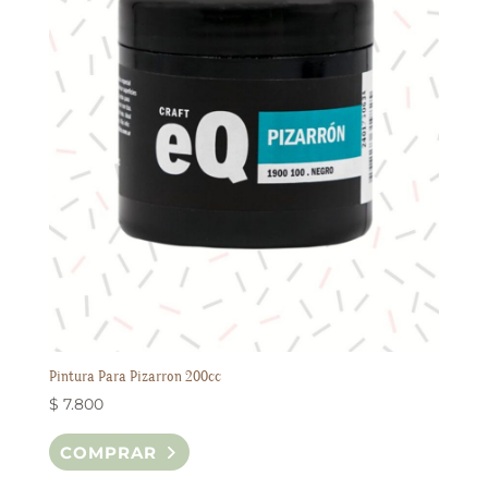
Pintura Para Pizarron 200cc
$
7.800
Este
COMPRAR
producto
tiene