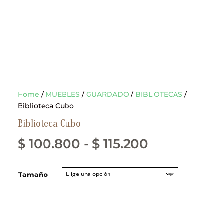
Home
/
MUEBLES
/
GUARDADO
/
BIBLIOTECAS
/
Biblioteca Cubo
Biblioteca Cubo
Rango
$
100.800
-
$
115.200
de
Tamaño
precios:
desde
$ 100.800