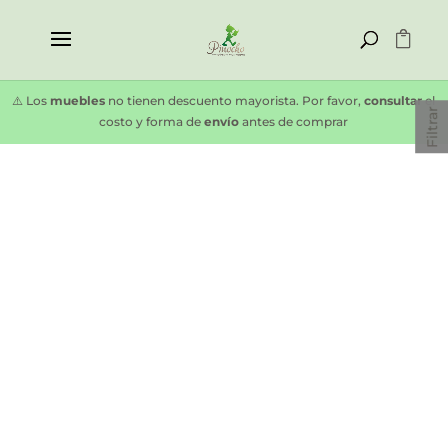
⚠️ Los
muebles
no tienen descuento mayorista. Por favor,
consultar
el
Filtrar
costo y forma de
envío
antes de comprar