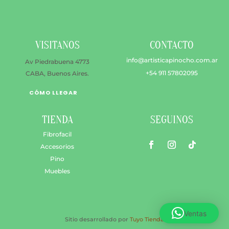
elegir
en
la
VISITANOS
CONTACTO
págin
de
info@artisticapinocho.com.ar
Av Piedrabuena 4773
produ
+54 911 57802095
CABA, Buenos Aires.
CÓMO LLEGAR
TIENDA
SEGUINOS
Fibrofacil
Accesorios
Pino
Muebles
Ventas
Sitio desarrollado por
Tuyo Tienda