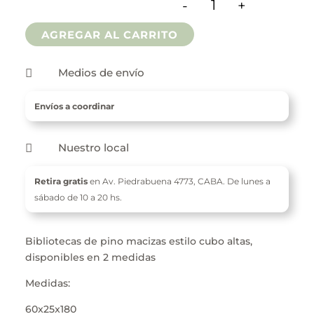
-
+
hasta
Biblioteca Cubo can
AGREGAR AL CARRITO
$ 115.200
Medios de envío

Envíos a coordinar
Nuestro local

Retira gratis
en Av. Piedrabuena 4773,
CABA. De l
unes a
sábado de 10 a 20 hs.
Bibliotecas de pino macizas estilo cubo altas,
disponibles en 2 medidas
Medidas:
60x25x180