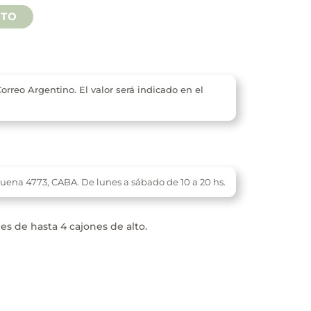
hasta
ITO
$ 91.500
orreo Argentino. El valor será indicado en el
buena 4773,
CABA. De l
unes a sábado de 10 a 20 hs.
s de hasta 4 cajones de alto.