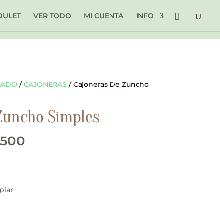
OULET
VER TODO
MI CUENTA
INFO
DADO
/
CAJONERAS
/ Cajoneras De Zuncho
Zuncho Simples
Rango
.500
de
precios:
piar
desde
$ 60.500