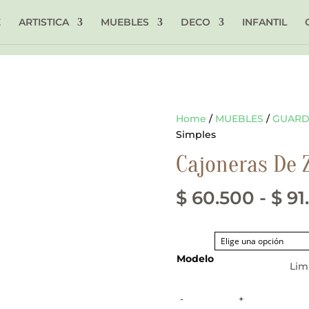
E
ARTISTICA
MUEBLES
DECO
INFANTIL
Home
/
MUEBLES
/
GUAR
Simples
Cajoneras De 
$
60.500
-
$
91
Modelo
Lim
Cajoneras
-
+
De