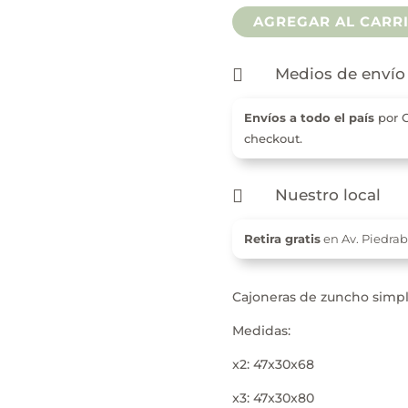
Zuncho
AGREGAR AL CARR
Simples
cantidad

Medios de envío
Envíos a todo el país
por C
checkout.

Nuestro local
Retira gratis
en Av. Piedra
Cajoneras de zuncho simple
Medidas:
x2: 47x30x68
x3: 47x30x80