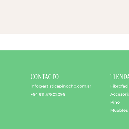
.
CONTACTO
TIEND
info@artisticapinocho.com.ar
Fibrofaci
Accesori
+54 911 57802095
Pino
Muebles