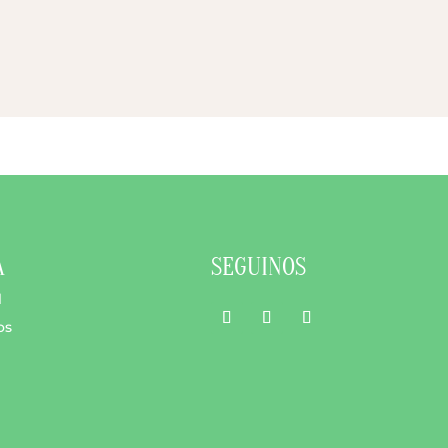
A
SEGUINOS
l
os