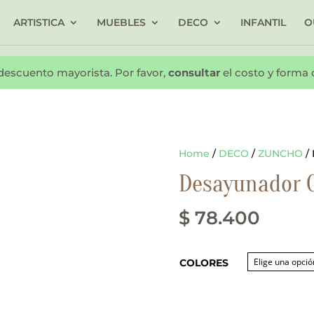
ARTISTICA
MUEBLES
DECO
INFANTIL
O
descuento mayorista. Por favor,
consultar
el costo y forma
Home
/
DECO
/
ZUNCHO
/
Desayunador 
$
78.400
COLORES