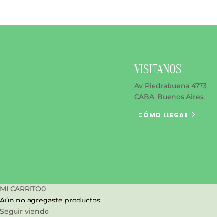
opciones
se
pueden
elegir
en
VISITANOS
la
página
Av Piedrabuena 4773
de
CABA, Buenos Aires.
producto
CÓMO LLEGAR
MI CARRITO
0
Aún no agregaste productos.
Seguir viendo