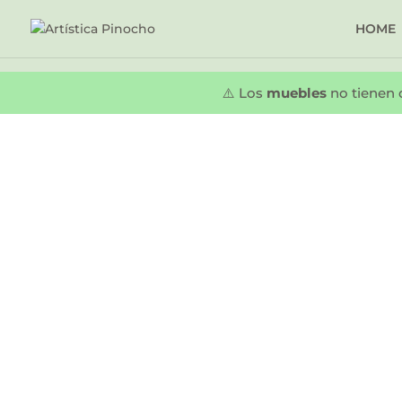
HOME
⚠️ Los
muebles
no tienen 