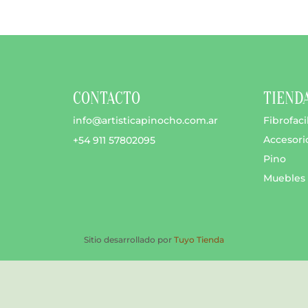
opciones
se
pueden
elegir
en
CONTACTO
TIEND
la
página
info@artisticapinocho.com.ar
Fibrofaci
de
Accesori
+54 911 57802095
producto
Pino
Muebles
Sitio desarrollado por
Tuyo Tienda