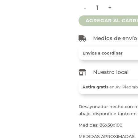
-
+
Desayunador C/Ca
AGREGAR AL CARR

Medios de envío
Envíos a coordinar

Nuestro local
Retira gratis
en Av. Piedra
Desayunador hecho con ma
abajo, disponible tanto e
Medidas: 86x30x100
MEDIDAS APROXIMADAS