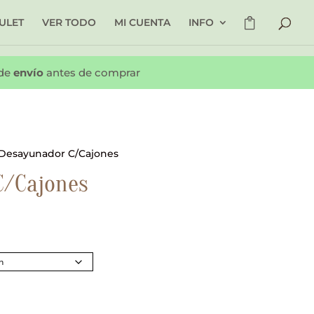
ULET
VER TODO
MI CUENTA
INFO
 de
envío
antes de comprar
 Desayunador C/Cajones
C/Cajones