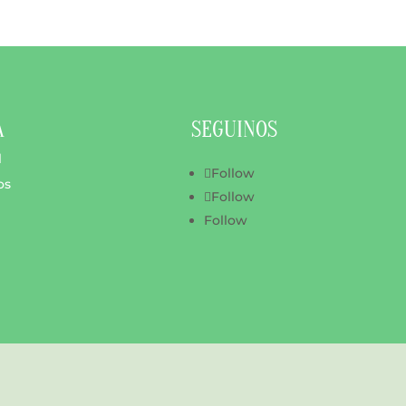
A
SEGUINOS
l
Follow
os
Follow
Follow