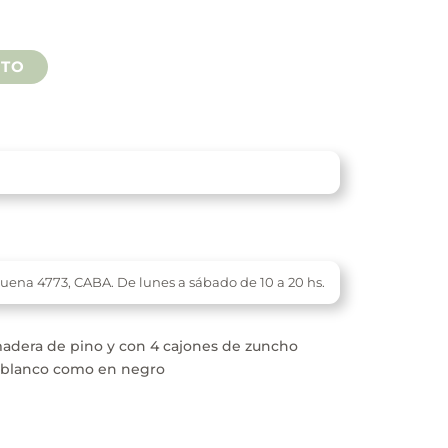
jones cantidad
ITO
buena 4773,
CABA. De l
unes a sábado de 10 a 20 hs.
dera de pino y con 4 cajones de zuncho
n blanco como en negro