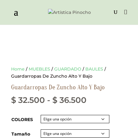
Home
/
MUEBLES
/
GUARDADO
/
BAULES
/
Guardarropas De Zuncho Alto Y Bajo
Guardarropas De Zuncho Alto Y Bajo
Rango
$
32.500
-
$
36.500
de
COLORES
precios:
desde
Tamaño