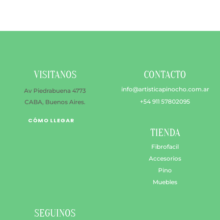
produ
se
puede
elegir
en
la
VISITANOS
CONTACTO
págin
de
info@artisticapinocho.com.ar
Av Piedrabuena 4773
produ
+54 911 57802095
CABA, Buenos Aires.
CÓMO LLEGAR
TIENDA
Fibrofacil
Accesorios
Pino
Muebles
SEGUINOS