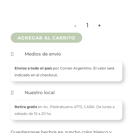
$ 32.500
hasta
-
+
$ 36.500
Guardarropas De Zunc
AGREGAR AL CARRITO
Medios de envío

Envíos a todo el país
por Correo Argentino. El valor será
indicado en el checkout.
Nuestro local

Retira gratis
en Av. Piedrabuena 4773,
CABA. De l
unes a
sábado de 10 a 20 hs.
Guardarropas hechos en zuncho color blanco y