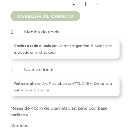
-
+
hasta
Mesas Redondas Varil
AGREGAR AL CARRITO
$ 35.000
Medios de envío

Envíos a todo el país
por Correo Argentino. El valor será
indicado en el checkout.
Nuestro local

Retira gratis
en Av. Piedrabuena 4773,
CABA. De l
unes a
sábado de 10 a 20 hs.
Mesas de 40cm de diametro en pino con base
varillada
Medidas: