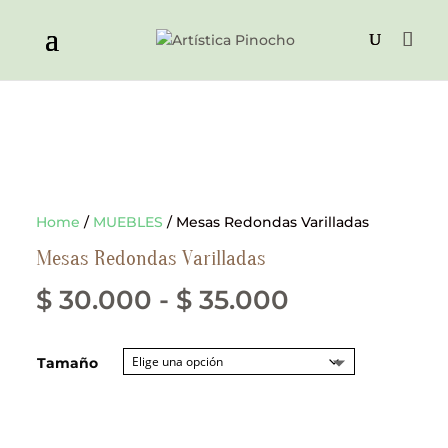
Home
/
MUEBLES
/ Mesas Redondas Varilladas
Mesas Redondas Varilladas
Rango
$
30.000
-
$
35.000
de
Tamaño
precios:
desde
$ 30.000