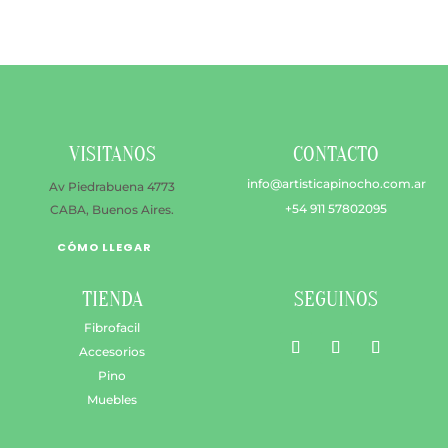
produ
se
puede
elegir
en
la
VISITANOS
CONTACTO
págin
de
info@artisticapinocho.com.ar
Av Piedrabuena 4773
produ
+54 911 57802095
CABA, Buenos Aires.
CÓMO LLEGAR
TIENDA
SEGUINOS
Fibrofacil
Accesorios
Pino
Muebles