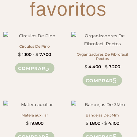
favoritos
Circulos De Pino
Rango
$
1.100
-
$
7.700
Organizadores De Fibrofacil
Rectos
de
Este
Rango
$
4.400
-
$
7.200
COMPRAR
precios:
producto
de
Este
desde
tiene
COMPRAR
precios
produ
$ 1.100
múltiples
desde
tiene
hasta
variantes.
$ 4.400
múltip
$ 7.700
Las
hasta
variant
opciones
$ 7.200
Las
Matera auxiliar
Bandejas De 3Mm
se
opcion
Rango
$
19.800
$
1.800
-
$
4.100
pueden
se
de
Este
elegir
COMPRAR
COMPRAR