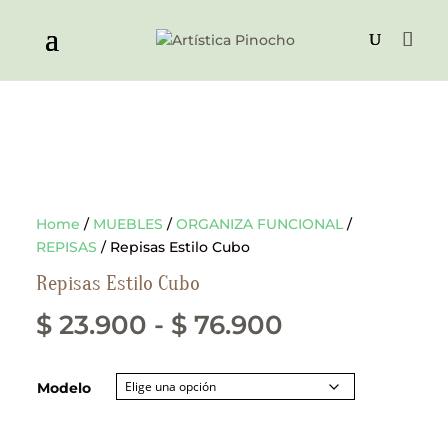
Home
/
MUEBLES
/
ORGANIZA FUNCIONAL
/
REPISAS
/ Repisas Estilo Cubo
Repisas Estilo Cubo
Rango
$
23.900
-
$
76.900
de
Modelo
precios:
desde