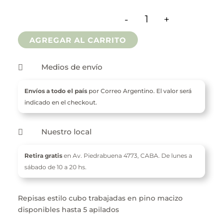
$ 23.900
-
+
hasta
Repisas Estilo Cubo 
AGREGAR AL CARRITO
$ 76.900
Medios de envío

Envíos a todo el país
por Correo Argentino. El valor será
indicado en el checkout.
Nuestro local

Retira gratis
en Av. Piedrabuena 4773,
CABA. De l
unes a
sábado de 10 a 20 hs.
Repisas estilo cubo trabajadas en pino macizo
disponibles hasta 5 apilados