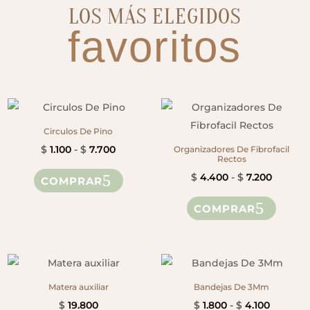
LOS MÁS ELEGIDOS
favoritos
Circulos De Pino
Rango
$
1.100
-
$
7.700
Organizadores De Fibrofacil
Rectos
de
Este
Rango
$
4.400
-
$
7.200
COMPRAR
precios:
producto
de
Este
desde
tiene
COMPRAR
precios
produ
$ 1.100
múltiples
desde
tiene
hasta
variantes.
$ 4.400
múltip
$ 7.700
Las
hasta
variant
opciones
$ 7.200
Las
Matera auxiliar
Bandejas De 3Mm
se
opcion
Rango
$
19.800
$
1.800
-
$
4.100