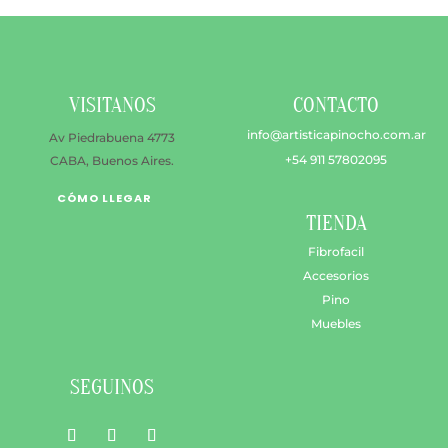
puede
elegir
en
la
VISITANOS
CONTACTO
págin
de
info@artisticapinocho.com.ar
Av Piedrabuena 4773
produ
+54 911 57802095
CABA, Buenos Aires.
CÓMO LLEGAR
TIENDA
Fibrofacil
Accesorios
Pino
Muebles
SEGUINOS