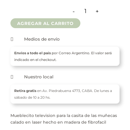
$ 1.000
-
+
hasta
Tv De Fibrofacil Para
AGREGAR AL CARRITO
$ 2.200
Medios de envío

Envíos a todo el país
por Correo Argentino. El valor será
indicado en el checkout.
Nuestro local

Retira gratis
en Av. Piedrabuena 4773,
CABA. De l
unes a
sábado de 10 a 20 hs.
Mueblecito television para la casita de las muñecas
calado en laser hecho en madera de fibrofacil