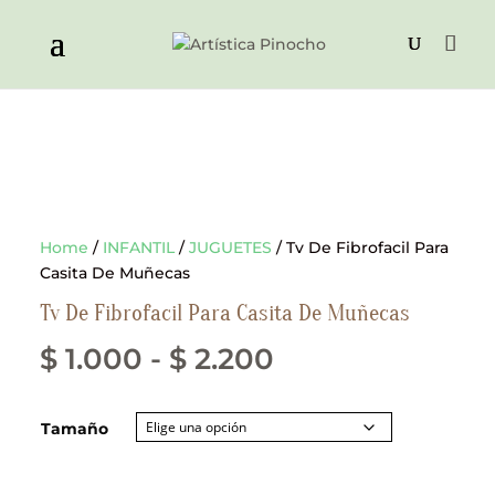
Home
/
INFANTIL
/
JUGUETES
/ Tv De Fibrofacil Para
Casita De Muñecas
Tv De Fibrofacil Para Casita De Muñecas
Rango
$
1.000
-
$
2.200
de
Tamaño
precios:
desde