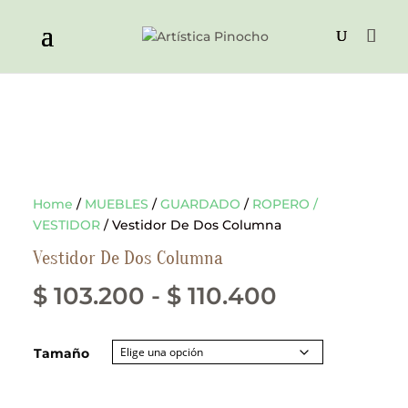
Home
/
MUEBLES
/
GUARDADO
/
ROPERO /
VESTIDOR
/ Vestidor De Dos Columna
Vestidor De Dos Columna
Rango
$
103.200
-
$
110.400
de
Tamaño
precios:
desde