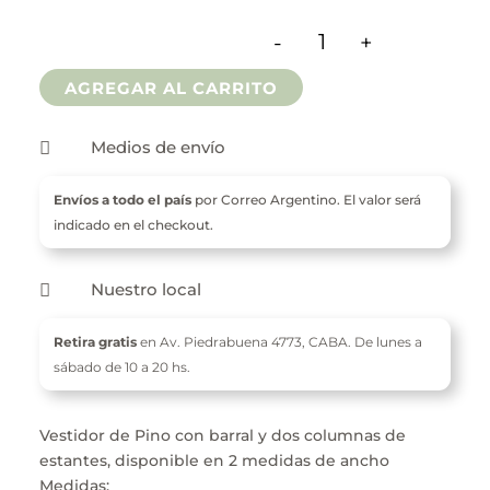
$ 103.200
-
+
Vestidor De Dos Col
hasta
AGREGAR AL CARRITO
$ 110.400
Medios de envío

Envíos a todo el país
por Correo Argentino. El valor será
indicado en el checkout.
Nuestro local

Retira gratis
en Av. Piedrabuena 4773,
CABA. De l
unes a
sábado de 10 a 20 hs.
Vestidor de Pino con barral y dos columnas de
estantes, disponible en 2 medidas de ancho
Medidas: