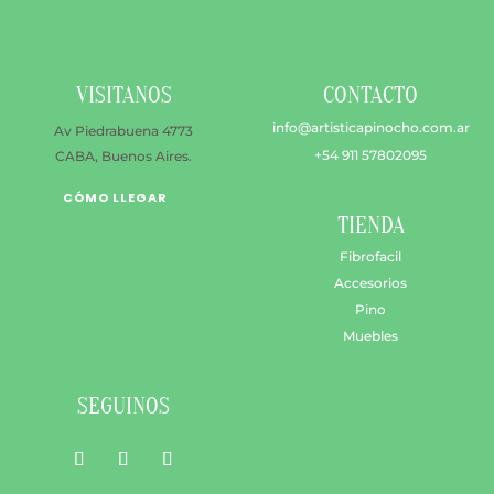
elegir
en
la
VISITANOS
CONTACTO
págin
de
info@artisticapinocho.com.ar
Av Piedrabuena 4773
produ
+54 911 57802095
CABA, Buenos Aires.
CÓMO LLEGAR
TIENDA
Fibrofacil
Accesorios
Pino
Muebles
SEGUINOS